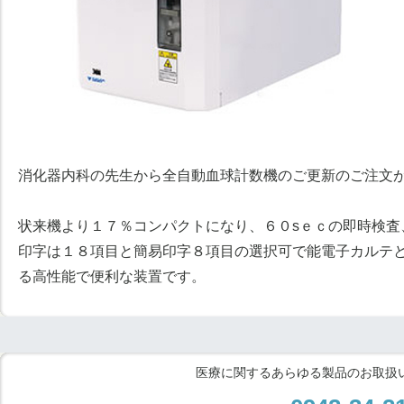
消化器内科の先生から全自動血球計数機のご更新のご注文
状来機より１７％コンパクトになり、６０sｅｃの即時検査
印字は１８項目と簡易印字８項目の選択可で能電子カルテ
る高性能で便利な装置です。
医療に関するあらゆる製品のお取扱