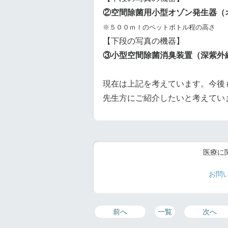
②空間除菌用小型オゾン発生器（
※５００ｍｌのペットボトル程の高さ
【下段の写真の機器】
③小型空間除菌消臭装置（深紫外
現在は上記を考えています。今後
先生方にご紹介したいと考えてい
医療に
お問
前へ
一覧
次へ